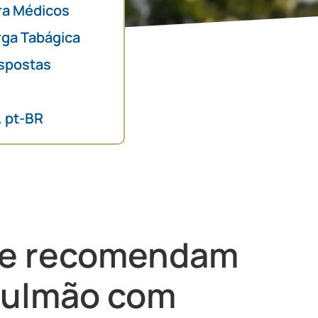
ra Médicos
rga Tabágica
spostas
. pt-BR
te recomendam
pulmão com